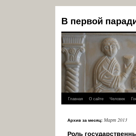
В первой парад
Главная
О сайте
Человек
Го
Перейти
к
Март 2013
Архив за месяц:
содержимому
Роль государственн