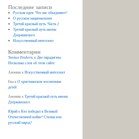
Последние записи
Русская идея. Что нас объединяет?
О русском национализме
Третий красный путь. Часть 2
Третий красный путь имени
Дзержинского
Искусственный интеллект
Комментарии
Terence Predovic
к
Две парадигмы.
Несколько слов об этом сайте:
Аноним
к
Искусственный интеллект
Ева
к
О христианском воспитании
детей
Аноним
к
Третий красный путь имени
Дзержинского
Юрий
к
Кто победил в Великой
Отечественной войне? Сталин или
русский народ?