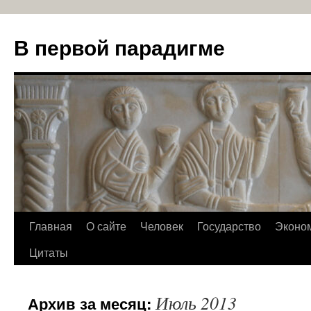
В первой парадигме
Перейти
Главная
О сайте
Человек
Государство
Эконо
к
Цитаты
содержимому
Июль 2013
Архив за месяц: