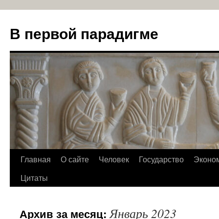
В первой парадигме
Перейти
Главная
О сайте
Человек
Государство
Эконо
к
Цитаты
содержимому
Январь 2023
Архив за месяц: