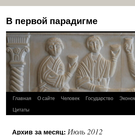
В первой парадигме
Перейти
Главная
О сайте
Человек
Государство
Эконо
к
Цитаты
содержимому
Июль 2012
Архив за месяц: