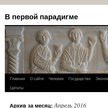
В первой парадигме
Перейти
Главная
О сайте
Человек
Государство
Эконо
к
Цитаты
содержимому
Апрель 2016
Архив за месяц: