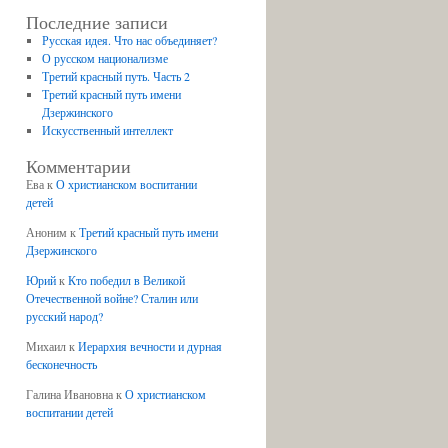
Последние записи
Русская идея. Что нас объединяет?
О русском национализме
Третий красный путь. Часть 2
Третий красный путь имени
Дзержинского
Искусственный интеллект
Комментарии
Ева
к
О христианском воспитании
детей
Аноним
к
Третий красный путь имени
Дзержинского
Юрий
к
Кто победил в Великой
Отечественной войне? Сталин или
русский народ?
Михаил
к
Иерархия вечности и дурная
бесконечность
Галина Ивановна
к
О христианском
воспитании детей