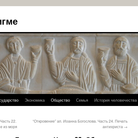
игме
сударство
Экономика
Общество
Семья
История человечества
Часть 22.
“Откровение” ап. Иоанна Богослова. Часть 24. Печать
е из моря
антихриста
→