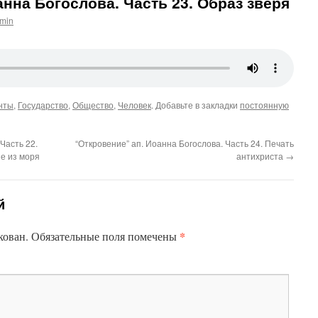
анна Богослова. Часть 23. Образ зверя
min
нты
,
Государство
,
Общество
,
Человек
. Добавьте в закладки
постоянную
Часть 22.
“Откровение” ап. Иоанна Богослова. Часть 24. Печать
е из моря
антихриста
→
й
*
кован.
Обязательные поля помечены