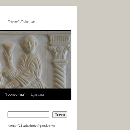
Георгий Лодочник
“Горизонты”
Цитаты
Поиск
почта:
G.Lodochnic@yandex.ru