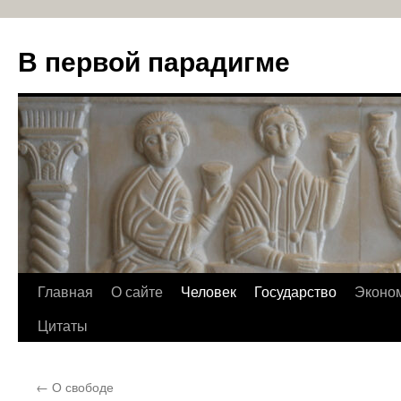
В первой парадигме
Перейти
Главная
О сайте
Человек
Государство
Эконо
к
Цитаты
содержимому
←
О свободе