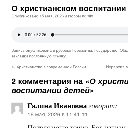
О христианском воспитании
Опубликовано
15 мая, 2026
автором
admin
Запись опубликована в рубрике
Горизонты
,
Государство
,
Общ
закладки
постоянную ссылку
.
←
Христианство в современной России
Иерархия в
2 комментария на «
О христ
воспитании детей
»
Галина Ивановна
говорит:
16 мая, 2026 в 11:41 пп
Потрясающе точно. Бог изгнан 