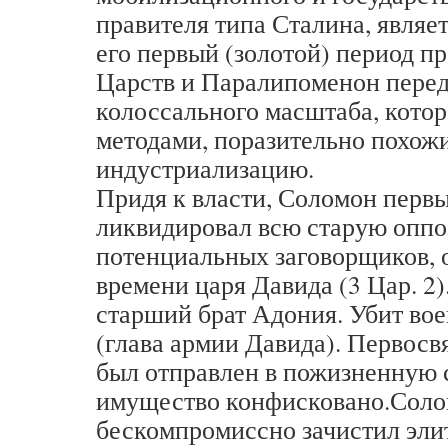
правителя типа Сталина, являе
его первый (золотой) период п
Царств и Паралипоменон перед
колоссального масштаба, котор
методами, поразительно похож
индустриализацию.
Придя к власти, Соломон перв
ликвидировал всю старую опп
потенциальных заговорщиков, 
времени царя Давида (3 Цар. 2)
старший брат Адония. Убит во
(глава армии Давида). Первос
был отправлен в пожизненную с
имущество конфисковано.Соло
бескомпромиссно зачистил эли