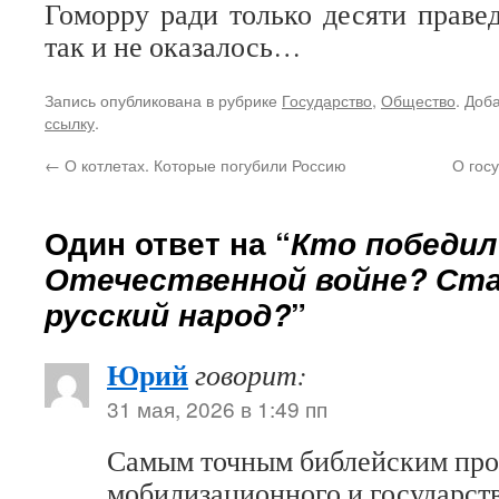
Гоморру ради только десяти праве
так и не оказалось…
Запись опубликована в рубрике
Государство
,
Общество
. Доб
ссылку
.
←
О котлетах. Которые погубили Россию
О госу
Один ответ на “
Кто победил
Отечественной войне? Ста
русский народ?
”
Юрий
говорит:
31 мая, 2026 в 1:49 пп
Самым точным библейским про
мобилизационного и государст