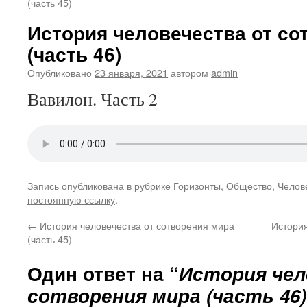
(часть 45)
История человечества от со
(часть 46)
Опубликовано
23 января, 2021
автором
admin
Вавилон. Часть 2
Запись опубликована в рубрике
Горизонты
,
Общество
,
Челов
постоянную ссылку
.
←
История человечества от сотворения мира
История
(часть 45)
Один ответ на “
История чел
сотворения мира (часть 46)