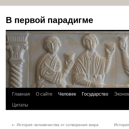
В первой парадигме
Перейти
Главная
О сайте
Человек
Государство
Эконо
к
Цитаты
содержимому
←
История человечества от сотворения мира
История