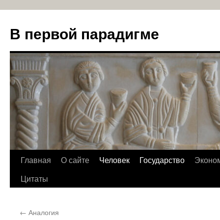
В первой парадигме
Перейти
Главная
О сайте
Человек
Государство
Эконо
к
Цитаты
содержимому
←
Аналогия