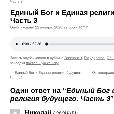
Часть 2
Единый Бог и Единая религи
Часть 3
Опубликовано
22 января, 2026
автором
admin
Запись опубликована в рубрике
Горизонты
,
Государство
,
Общ
закладки
постоянную ссылку
.
←
Единый Бог и Единая религия будущего.
От монархии
Часть 2
Один ответ на “
Единый Бог 
религия будущего. Часть 3
”
Николай
говорит: