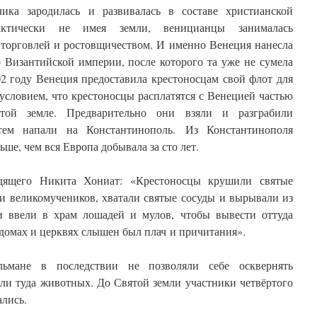
лика зародилась и развивалась в составе христианской
актически не имея земли, веницианцы занималась
торговлей и ростовщичеством. И именно Венеция нанесла
 Византийской империи, после которого та уже не сумела
02 году Венеция предоставила крестоносцам свой флот для
 условием, что крестоносцы расплатятся с Венецией частью
той земле. Предварительно они взяли и разграбили
атем напали на Константинополь. Из Константинополя
ше, чем вся Европа добывала за сто лет.
дящего Никита Хониат: «Крестоносцы крушили святые
и великомучеников, хватали святые сосуды и вырывали из
ввели в храм лошадей и мулов, чтобы вывести оттуда
 домах и церквях слышен был плач и причитания».
ьмане в последствии не позволяли себе осквернять
ли туда животных. До Святой земли участники четвёртого
ались.