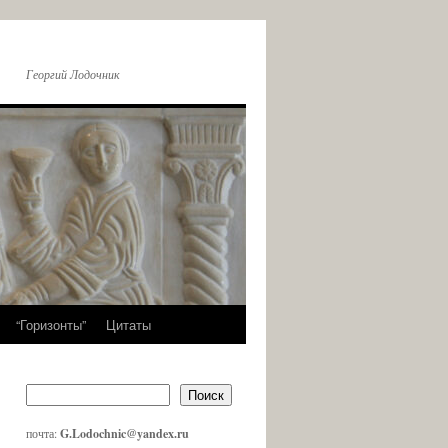
Георгий Лодочник
“Горизонты”
Цитаты
Поиск
почта:
G.Lodochnic@yandex.ru