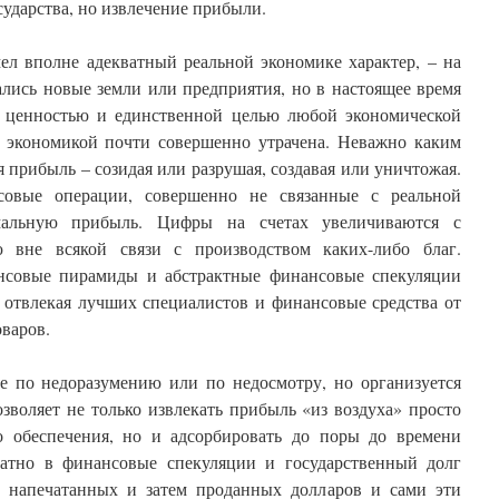
сударства, но извлечение прибыли.
ел вполне адекватный реальной экономике характер, – на
лись новые земли или предприятия, но в настоящее время
й ценностью и единственной целью любой экономической
ой экономикой почти совершенно утрачена. Неважно каким
я прибыль – созидая или разрушая, создавая или уничтожая.
совые операции, совершенно не связанные с реальной
мальную прибыль. Цифры на счетах увеличиваются с
ю вне всякой связи с производством каких-либо благ.
нсовые пирамиды и абстрактные финансовые спекуляции
 отвлекая лучших специалистов и финансовые средства от
оваров.
не по недоразумению или по недосмотру, но организуется
зволяет не только извлекать прибыль «из воздуха» просто
бо обеспечения, но и адсорбировать до поры до времени
ратно в финансовые спекуляции и государственный долг
напечатанных и затем проданных долларов и сами эти