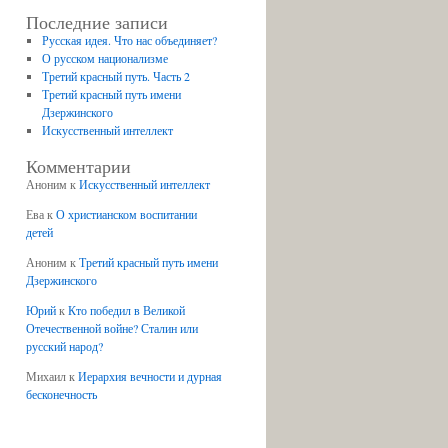
Последние записи
Русская идея. Что нас объединяет?
О русском национализме
Третий красный путь. Часть 2
Третий красный путь имени
Дзержинского
Искусственный интеллект
Комментарии
Аноним
к
Искусственный интеллект
Ева
к
О христианском воспитании
детей
Аноним
к
Третий красный путь имени
Дзержинского
Юрий
к
Кто победил в Великой
Отечественной войне? Сталин или
русский народ?
Михаил
к
Иерархия вечности и дурная
бесконечность