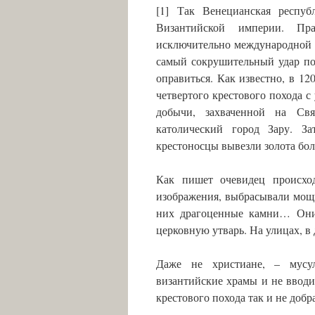
[1] Так Венецианская респуб
Византийской империи. Пр
исключительно международной 
самый сокрушительный удар по
оправиться. Как известно, в 12
четвертого крестового похода с
добычи, захваченной на Свя
католический город Зару. З
крестоносцы вывезли золота боль
Как пишет очевидец происхо
изображения, выбрасывали мощ
них драгоценные камни… Они 
церковную утварь. На улицах, в
Даже не христиане, – мусул
византийские храмы и не вводи
крестового похода так и не добр