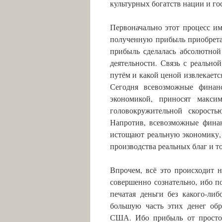
культурных богатств нации и го
Первоначально этот процесс им
полученную прибыль приобрета
прибыль сделалась абсолютно
деятельности. Связь с реальн
путём и какой ценой извлекаетс
Сегодня всевозможные финан
экономикой, приносят макси
головокружительной скорость
Напротив, всевозможные фина
истощают реальную экономику,
производства реальных благ и т
Впрочем, всё это происходит 
совершенно сознательно, ибо по
печатая деньги без какого-ли
большую часть этих денег об
США. Ибо прибыль от просто 