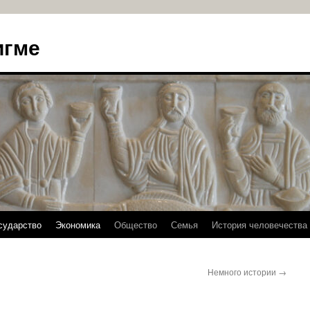
игме
сударство
Экономика
Общество
Семья
История человечества
Немного истории
→