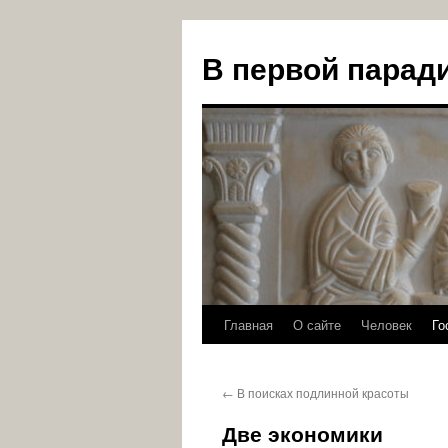
В первой парад
Главная
О сайте
Человек
Го
Перейти
к
←
В поисках подлинной красоты
содержимому
Две экономики