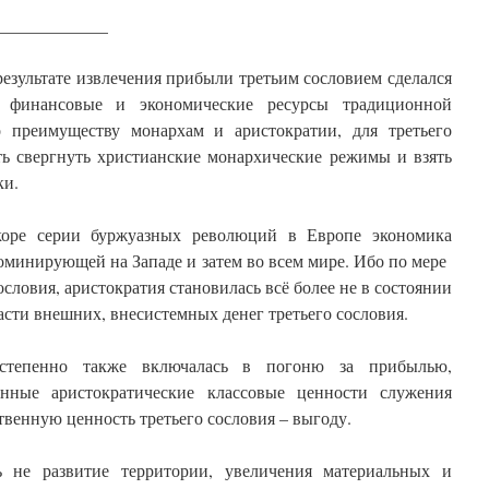
_____________
результате извлечения прибыли третьим сословием сделался
 финансовые и экономические ресурсы традиционной
 преимуществу монархам и аристократии, для третьего
ть свергнуть христианские монархические режимы и взять
ки.
коре серии буржуазных революций в Европе экономика
оминирующей на Западе и затем во всем мире. Ибо по мере
ословия, аристократия становилась всё более не в состоянии
сти внешних, внесистемных денег третьего сословия.
остепенно также включалась в погоню за прибылью,
нные аристократические классовые ценности служения
ственную ценность третьего сословия – выгоду.
 не развитие территории, увеличения материальных и